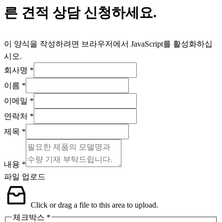
른 견적 상담 신청하세요.
이 양식을 작성하려면 브라우저에서 JavaScript를 활성화하십
시오.
회사명
*
이름
*
이메일
*
연락처
*
제목
*
내용
*
제
파일 업로드
목
체
Click or drag a file to this area to upload.
크
체크박스
*