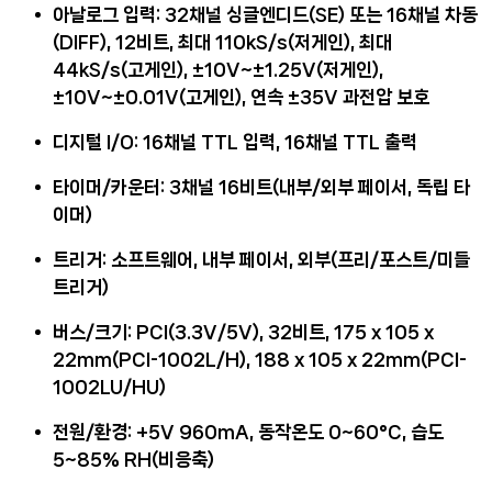
아날로그 입력
: 32채널 싱글엔디드(SE) 또는 16채널 차동
(DIFF), 12비트, 최대 110kS/s(저게인), 최대
44kS/s(고게인), ±10V~±1.25V(저게인),
±10V~±0.01V(고게인), 연속 ±35V 과전압 보호
디지털 I/O
: 16채널 TTL 입력, 16채널 TTL 출력
타이머/카운터
: 3채널 16비트(내부/외부 페이서, 독립 타
이머)
트리거
: 소프트웨어, 내부 페이서, 외부(프리/포스트/미들
트리거)
버스/크기
: PCI(3.3V/5V), 32비트, 175 x 105 x
22mm(PCI-1002L/H), 188 x 105 x 22mm(PCI-
1002LU/HU)
전원/환경
: +5V 960mA, 동작온도 0~60°C, 습도
5~85% RH(비응축)