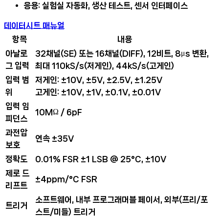
응용
: 실험실 자동화, 생산 테스트, 센서 인터페이스
데이터시트
매뉴얼
항목
내용
아날로
32채널(SE) 또는 16채널(DIFF), 12비트, 8μs 변환,
그 입력
최대 110kS/s(저게인), 44kS/s(고게인)
입력 범
저게인: ±10V, ±5V, ±2.5V, ±1.25V
위
고게인: ±10V, ±1V, ±0.1V, ±0.01V
입력 임
10MΩ / 6pF
피던스
과전압
연속 ±35V
보호
정확도
0.01% FSR ±1 LSB @ 25°C, ±10V
제로 드
±4ppm/°C FSR
리프트
소프트웨어, 내부 프로그래머블 페이서, 외부(프리/포
트리거
스트/미들) 트리거