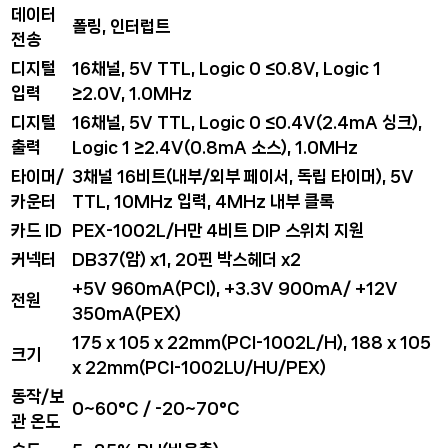
데이터
폴링, 인터럽트
전송
디지털
16채널, 5V TTL, Logic 0 ≤0.8V, Logic 1
입력
≥2.0V, 1.0MHz
디지털
16채널, 5V TTL, Logic 0 ≤0.4V(2.4mA 싱크),
출력
Logic 1 ≥2.4V(0.8mA 소스), 1.0MHz
타이머/
3채널 16비트(내부/외부 페이서, 독립 타이머), 5V
카운터
TTL, 10MHz 입력, 4MHz 내부 클록
카드 ID
PEX-1002L/H만 4비트 DIP 스위치 지원
커넥터
DB37(암) x1, 20핀 박스헤더 x2
+5V 960mA(PCI), +3.3V 900mA/ +12V
전원
350mA(PEX)
175 x 105 x 22mm(PCI-1002L/H), 188 x 105
크기
x 22mm(PCI-1002LU/HU/PEX)
동작/보
0~60°C / -20~70°C
관 온도