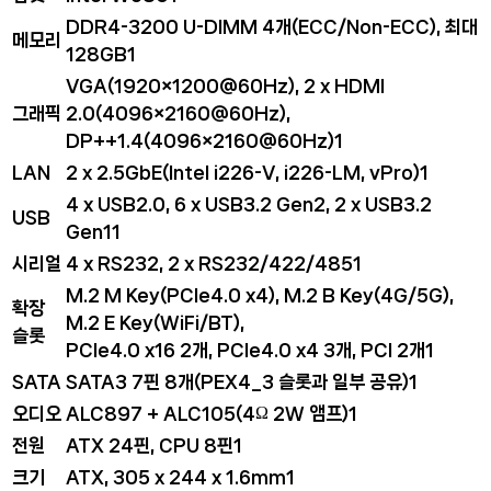
DDR4-3200 U-DIMM 4개(ECC/Non-ECC), 최대
메모리
128GB
1
VGA(1920×1200@60Hz), 2 x HDMI
그래픽
2.0(4096×2160@60Hz),
DP++1.4(4096×2160@60Hz)
1
LAN
2 x 2.5GbE(Intel i226-V, i226-LM, vPro)
1
4 x USB2.0, 6 x USB3.2 Gen2, 2 x USB3.2
USB
Gen1
1
시리얼
4 x RS232, 2 x RS232/422/485
1
M.2 M Key(PCIe4.0 x4), M.2 B Key(4G/5G),
확장
M.2 E Key(WiFi/BT),
슬롯
PCIe4.0 x16 2개, PCIe4.0 x4 3개, PCI 2개
1
SATA
SATA3 7핀 8개(PEX4_3 슬롯과 일부 공유)
1
오디오
ALC897 + ALC105(4Ω 2W 앰프)
1
전원
ATX 24핀, CPU 8핀
1
크기
ATX, 305 x 244 x 1.6mm
1