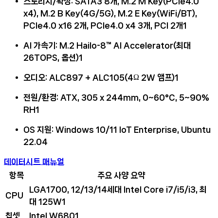
스토리지/확장
: SATA3 8개, M.2 M Key(PCIe4.0
x4), M.2 B Key(4G/5G), M.2 E Key(WiFi/BT),
PCIe4.0 x16 2개, PCIe4.0 x4 3개, PCI 2개
1
AI 가속기
: M.2 Hailo-8™ AI Accelerator(최대
26TOPS, 옵션)
1
오디오
: ALC897 + ALC105(4Ω 2W 앰프)
1
전원/환경
: ATX, 305 x 244mm, 0~60°C, 5~90%
RH
1
OS 지원
: Windows 10/11 IoT Enterprise, Ubuntu
22.04
데이터시트
매뉴얼
항목
주요 사양 요약
LGA1700, 12/13/14세대 Intel Core i7/i5/i3, 최
CPU
대 125W
1
칩셋
Intel W680
1