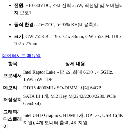
전원
: +10~30VDC, 소비전력 2.5W, 역전압 및 오버볼티
지 보호
1
.
동작 환경
: -25~75°C, 5~95% RH(비응축)
1
.
크기
: GW-7553-B: 119 x 72 x 33mm, GW-7553-M: 118 x
102 x 27mm
데이터시트
매뉴얼
항목
상세 내용
Intel Raptor Lake 시리즈, 최대 6코어, 4.5GHz,
프로세서
15W/55W TDP
메모리
DDR5 4800MHz SO-DIMM, 최대 64GB
SATA III 1개, M.2 Key-M(2242/2260/2280, PCIe
저장장치
Gen4 x4)
그래픽/
Intel UHD Graphics, HDMI 1개, DP 1개, USB-C(4K
디스플레
지원), 4개 모니터 출력, 4K 지원
이